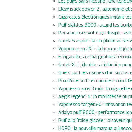
Les puffs sans nicotine : une tenda
Eleaf istick power 2 : autonomie et
Cigarettes électroniques imitant les
Puff skittles 9000 : quand les bonbo
Personnaliser votre geekvape : ast
Gotek S aspire : la simplicité au serv
Voopoo argus XT : la box mod qui d
E-cigarettes rechargeables : écono
Gotek X 2 : double satisfaction pou
Quels sont les risques d’un surdosa
Prix d’une puff : économie à court 
Vaporesso xros 3 mini : la cigarett
Aegis legend 4 : la robustesse au pr
Vaporesso target 80 : innovation te
Adalya puff 8000 : performance lo
Puff à la fraise glacée : la saveur qui
HOPO : la nouvelle marque qui seco