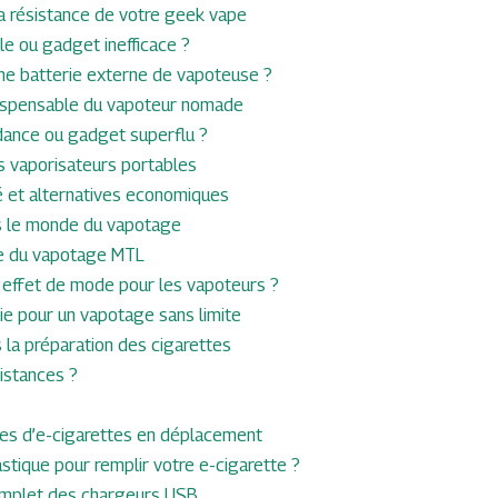
a résistance de votre geek vape
le ou gadget inefficace ?
e batterie externe de vapoteuse ?
ndispensable du vapoteur nomade
ndance ou gadget superflu ?
s vaporisateurs portables
é et alternatives economiques
ans le monde du vapotage
que du vapotage MTL
u effet de mode pour les vapoteurs ?
ie pour un vapotage sans limite
 la préparation des cigarettes
stances ?
ries d’e-cigarettes en déplacement
astique pour remplir votre e-cigarette ?
complet des chargeurs USB