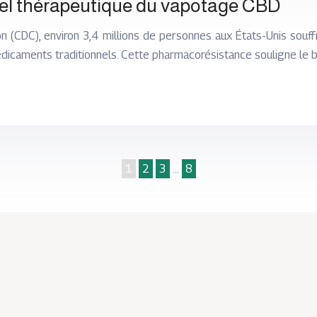
ntiel thérapeutique du vapotage CBD
 (CDC), environ 3,4 millions de personnes aux États-Unis souffr
icaments traditionnels. Cette pharmacorésistance souligne le 
1
2
3
…
8